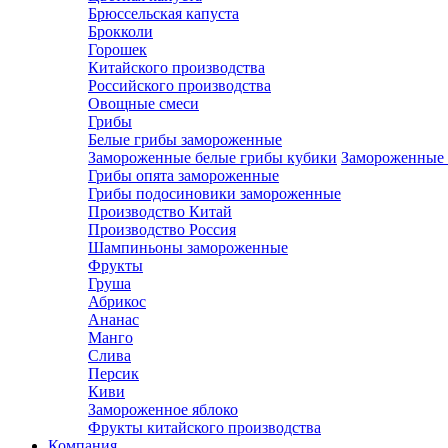
Брюссельская капуста
Брокколи
Горошек
Китайского производства
Российского производства
Овощные смеси
Грибы
Белые грибы замороженные
Замороженные белые грибы кубики
Замороженные 
Грибы опята замороженные
Грибы подосиновики замороженные
Производство Китай
Производство Россия
Шампиньоны замороженные
Фрукты
Груша
Абрикос
Ананас
Манго
Слива
Персик
Киви
Замороженное яблоко
Фрукты китайского производства
Компания