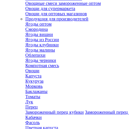
Овощные смеси замороженные оптом
Овощи для супермаркета
Овощи для оптовых магазинов
Продукция для производителей
Ягоды оптом
Смородина
Ягоды вишни
Ягоды из России
Ягоды клубники
Ягоды малины
Облепихи
Ягоды черники
Компотная смесь
Овощи
Капуста
Кукуруза
Морковь
Баклажаны
Томаты
Лук
Перец
Замороженный перец кубики
Замороженный перец
Кабачки
Фасоль
Цветная капуста