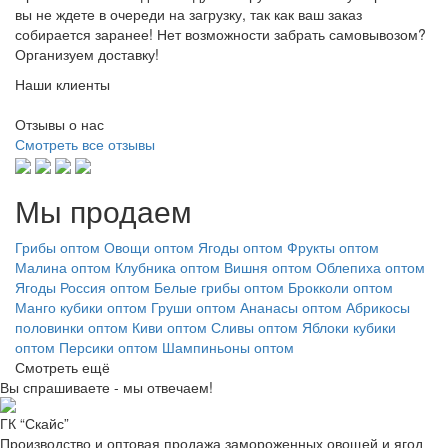
вы не ждете в очереди на загрузку, так как ваш заказ
собирается заранее! Нет возможности забрать самовывозом?
Организуем доставку!
Наши клиенты
Отзывы о нас
Смотреть все отзывы
Мы продаем
Грибы оптом
Овощи оптом
Ягоды оптом
Фрукты оптом
Малина оптом
Клубника оптом
Вишня оптом
Облепиха оптом
Ягоды Россия оптом
Белые грибы оптом
Брокколи оптом
Манго кубики оптом
Груши оптом
Ананасы оптом
Абрикосы
половинки оптом
Киви оптом
Сливы оптом
Яблоки кубики
оптом
Персики оптом
Шампиньоны оптом
Смотреть ещё
Вы спрашиваете - мы отвечаем!
ГК “Скайс”
Производство и оптовая продажа замороженных овощей и ягод