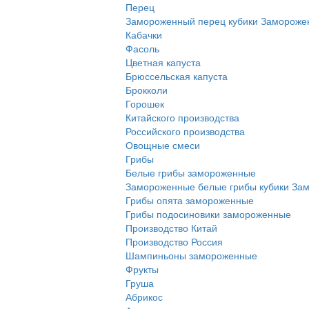
Перец
Замороженный перец кубики
Заморожен
Кабачки
Фасоль
Цветная капуста
Брюссельская капуста
Брокколи
Горошек
Китайского производства
Российского производства
Овощные смеси
Грибы
Белые грибы замороженные
Замороженные белые грибы кубики
Зам
Грибы опята замороженные
Грибы подосиновики замороженные
Производство Китай
Производство Россия
Шампиньоны замороженные
Фрукты
Груша
Абрикос