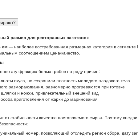
бирают?
ный размер для ресторанных заготовок
 см
— наиболее востребованная размерная категория в сегменте
имальным соотношением цена/качество.
лы
нно эту фракцию белых грибов по ряду причин:
лноты вкуса, но сохранили плотность молодого плодового тела
ого размораживания, равномерно прогреваются при готовке
шляпки и ножки, привлекательный внешний вид
особа приготовления от жарки до маринования
ит от стабильности качества поставляемого сырья. Поэтому внедр
безопасности:
уникальный номер, позволяющий отследить регион сбора, дату заг