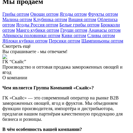
Мы продаем
Грибы оптом
Овощи оптом
Ягоды оптом
Фрукты оптом
Малина оптом
Клубника оптом
Вишня оптом
Облепиха
оптом
Ягоды Россия оптом
Белые грибы оптом
Брокколи
оптом
Манго кубики оптом
Груши оптом
Ананасы оптом
Абрикосы половинки оптом
Киви оптом
Сливы оптом
Яблоки кубики оптом
Персики оптом
Шампиньоны оптом
Смотреть ещё
Вы спрашиваете - мы отвечаем!
ГК “Скайс”
Производство и оптовая продажа замороженных овощей и
ягод
О компании
Чем является Группа Компаний «Скайс»?
ГК «Скайс» — это современный оператор на рынке B2B
замороженных овощей, ягод и фруктов. Мы объединяем
функции производителя, импортёра и дистрибьютора,
предлагая нашим партнёрам качественную продукцию для
бизнеса и розницы.
В чём особенность вашей компании?