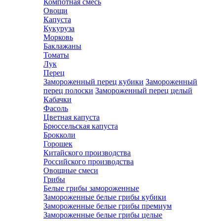
Компотная смесь
Овощи
Капуста
Кукуруза
Морковь
Баклажаны
Томаты
Лук
Перец
Замороженный перец кубики
Замороженный
перец полоски
Замороженный перец целый
Кабачки
Фасоль
Цветная капуста
Брюссельская капуста
Брокколи
Горошек
Китайского производства
Российского производства
Овощные смеси
Грибы
Белые грибы замороженные
Замороженные белые грибы кубики
Замороженные белые грибы премиум
Замороженные белые грибы целые