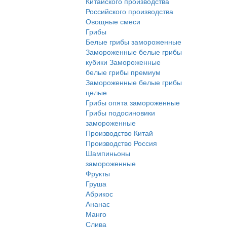
Китайского производства
Российского производства
Овощные смеси
Грибы
Белые грибы замороженные
Замороженные белые грибы
кубики
Замороженные
белые грибы премиум
Замороженные белые грибы
целые
Грибы опята замороженные
Грибы подосиновики
замороженные
Производство Китай
Производство Россия
Шампиньоны
замороженные
Фрукты
Груша
Абрикос
Ананас
Манго
Слива