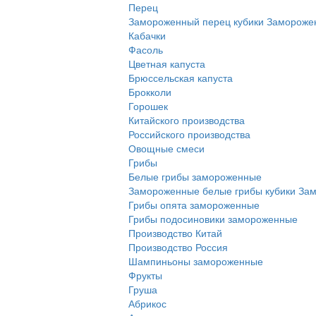
Перец
Замороженный перец кубики
Заморожен
Кабачки
Фасоль
Цветная капуста
Брюссельская капуста
Брокколи
Горошек
Китайского производства
Российского производства
Овощные смеси
Грибы
Белые грибы замороженные
Замороженные белые грибы кубики
Зам
Грибы опята замороженные
Грибы подосиновики замороженные
Производство Китай
Производство Россия
Шампиньоны замороженные
Фрукты
Груша
Абрикос