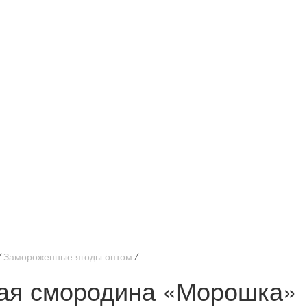
/
Замороженные ягоды оптом
/
ая смородина «Морошка»