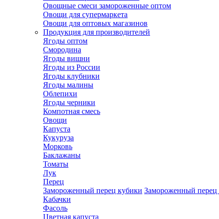
Овощные смеси замороженные оптом
Овощи для супермаркета
Овощи для оптовых магазинов
Продукция для производителей
Ягоды оптом
Смородина
Ягоды вишни
Ягоды из России
Ягоды клубники
Ягоды малины
Облепихи
Ягоды черники
Компотная смесь
Овощи
Капуста
Кукуруза
Морковь
Баклажаны
Томаты
Лук
Перец
Замороженный перец кубики
Замороженный перец
Кабачки
Фасоль
Цветная капуста