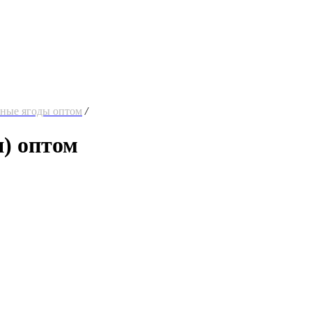
ные ягоды оптом
/
) оптом