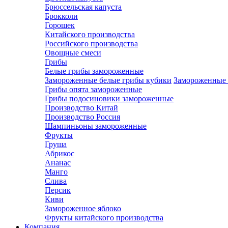
Брюссельская капуста
Брокколи
Горошек
Китайского производства
Российского производства
Овощные смеси
Грибы
Белые грибы замороженные
Замороженные белые грибы кубики
Замороженные 
Грибы опята замороженные
Грибы подосиновики замороженные
Производство Китай
Производство Россия
Шампиньоны замороженные
Фрукты
Груша
Абрикос
Ананас
Манго
Слива
Персик
Киви
Замороженное яблоко
Фрукты китайского производства
Компания