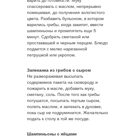
варить до готовности. Муку
спассеровать с маслом, непрерывно
помешивая, до получения золотистого
цвета. Разбавить бульоном, в котором
варились грибы, когда закипит, ввести
шампиньоны и прокипятить еще 5
минут. Сдобрить сметаной или
простаквашей и черным перцем. Блюдо
подается с мелко нарезанной
петрушкой или укропом.
Запеканка из грибов с сыром
Не размораживая высыпать
содержимое пакета на сковороду и
пожарить в масле, добавить муку,
сметану, соль. После того как грибы
потушатся, посыпать тертым сыром,
полить маслом, и запекать в духовке,
пока сыр не подрумянится. Желательно
подать к столу в той же посуде.
Шампиньоны с яйцами