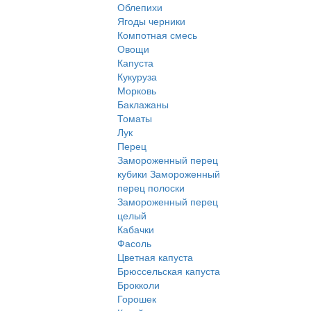
Облепихи
Ягоды черники
Компотная смесь
Овощи
Капуста
Кукуруза
Морковь
Баклажаны
Томаты
Лук
Перец
Замороженный перец
кубики
Замороженный
перец полоски
Замороженный перец
целый
Кабачки
Фасоль
Цветная капуста
Брюссельская капуста
Брокколи
Горошек