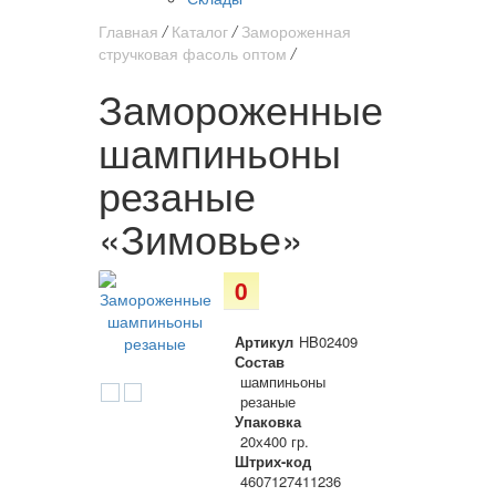
Главная
/
Каталог
/
Замороженная
стручковая фасоль оптом
/
Замороженные
шампиньоны
резаные
«Зимовье»
0
Артикул
HB02409
Состав
шампиньоны
резаные
Упаковка
20х400 гр.
Штрих-код
4607127411236