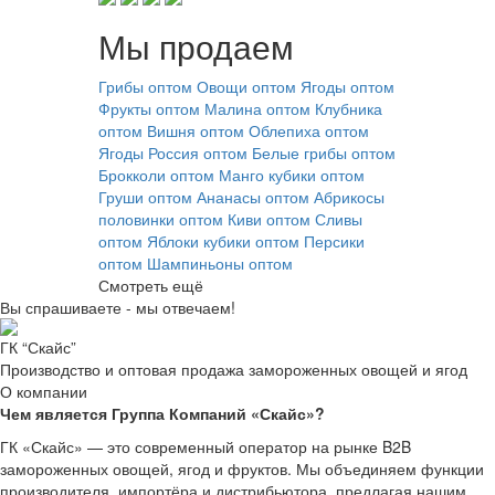
Мы продаем
Грибы оптом
Овощи оптом
Ягоды оптом
Фрукты оптом
Малина оптом
Клубника
оптом
Вишня оптом
Облепиха оптом
Ягоды Россия оптом
Белые грибы оптом
Брокколи оптом
Манго кубики оптом
Груши оптом
Ананасы оптом
Абрикосы
половинки оптом
Киви оптом
Сливы
оптом
Яблоки кубики оптом
Персики
оптом
Шампиньоны оптом
Смотреть ещё
Вы спрашиваете - мы отвечаем!
ГК “Скайс”
Производство и оптовая продажа замороженных овощей и ягод
О компании
Чем является Группа Компаний «Скайс»?
ГК «Скайс» — это современный оператор на рынке B2B
замороженных овощей, ягод и фруктов. Мы объединяем функции
производителя, импортёра и дистрибьютора, предлагая нашим