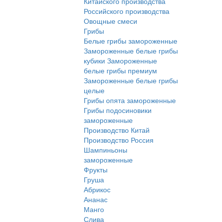
Китайского производства
Российского производства
Овощные смеси
Грибы
Белые грибы замороженные
Замороженные белые грибы
кубики
Замороженные
белые грибы премиум
Замороженные белые грибы
целые
Грибы опята замороженные
Грибы подосиновики
замороженные
Производство Китай
Производство Россия
Шампиньоны
замороженные
Фрукты
Груша
Абрикос
Ананас
Манго
Слива