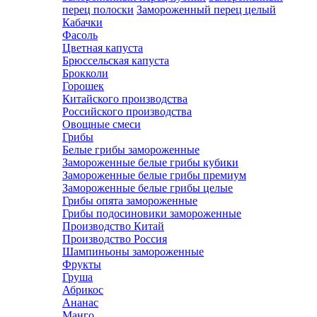
перец полоски
Замороженный перец целый
Кабачки
Фасоль
Цветная капуста
Брюссельская капуста
Брокколи
Горошек
Китайского производства
Российского производства
Овощные смеси
Грибы
Белые грибы замороженные
Замороженные белые грибы кубики
Замороженные белые грибы премиум
Замороженные белые грибы целые
Грибы опята замороженные
Грибы подосиновики замороженные
Производство Китай
Производство Россия
Шампиньоны замороженные
Фрукты
Груша
Абрикос
Ананас
Манго