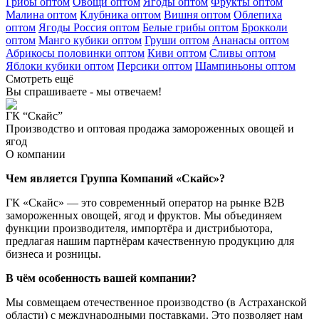
Грибы оптом
Овощи оптом
Ягоды оптом
Фрукты оптом
Малина оптом
Клубника оптом
Вишня оптом
Облепиха
оптом
Ягоды Россия оптом
Белые грибы оптом
Брокколи
оптом
Манго кубики оптом
Груши оптом
Ананасы оптом
Абрикосы половинки оптом
Киви оптом
Сливы оптом
Яблоки кубики оптом
Персики оптом
Шампиньоны оптом
Смотреть ещё
Вы спрашиваете - мы отвечаем!
ГК “Скайс”
Производство и оптовая продажа замороженных овощей и
ягод
О компании
Чем является Группа Компаний «Скайс»?
ГК «Скайс» — это современный оператор на рынке B2B
замороженных овощей, ягод и фруктов. Мы объединяем
функции производителя, импортёра и дистрибьютора,
предлагая нашим партнёрам качественную продукцию для
бизнеса и розницы.
В чём особенность вашей компании?
Мы совмещаем отечественное производство (в Астраханской
области) с международными поставками. Это позволяет нам