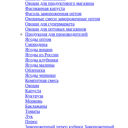
Овощи для продуктового магазина
Фасованная капуста
Фасоль замороженная оптом
Овощные смеси замороженные оптом
Овощи для супермаркета
Овощи для оптовых магазинов
Продукция для производителей
Ягоды оптом
Смородина
Ягоды вишни
Ягоды из России
Ягоды клубники
Ягоды малины
Облепихи
Ягоды черники
Компотная смесь
Овощи
Капуста
Кукуруза
Морковь
Баклажаны
Томаты
Лук
Перец
Замороженный перец кубики
Замороженный