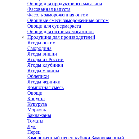
Овощи для продуктового магазина
Фасованная капуста
Фасоль замороженная оптом
Овощные смеси замороженные оптом
Овощи для супермаркета
Овощи для оптовых магазинов
Продукция для производителей
Ягоды оптом
Смородина
Ягоды вишни
Ягоды из России
Ягоды клубники
Ягоды малины
Облепихи
Ягоды черники
Компотная смесь
Овощи
Капуста
Кукуруза
Морковь
Баклажаны
Томаты
Лук
Перец
Замороженный перец кубики
Замороженный