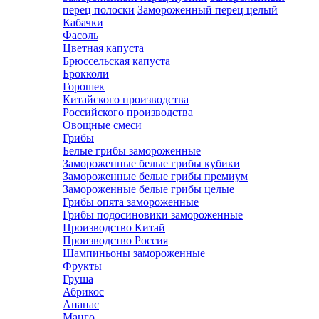
перец полоски
Замороженный перец целый
Кабачки
Фасоль
Цветная капуста
Брюссельская капуста
Брокколи
Горошек
Китайского производства
Российского производства
Овощные смеси
Грибы
Белые грибы замороженные
Замороженные белые грибы кубики
Замороженные белые грибы премиум
Замороженные белые грибы целые
Грибы опята замороженные
Грибы подосиновики замороженные
Производство Китай
Производство Россия
Шампиньоны замороженные
Фрукты
Груша
Абрикос
Ананас
Манго