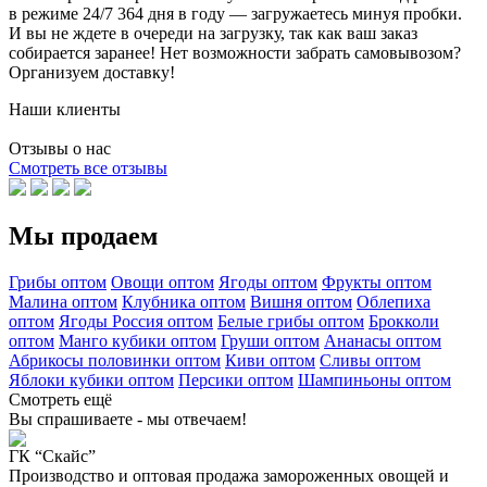
в режиме 24/7 364 дня в году — загружаетесь минуя пробки.
И вы не ждете в очереди на загрузку, так как ваш заказ
собирается заранее! Нет возможности забрать самовывозом?
Организуем доставку!
Наши клиенты
Отзывы о нас
Смотреть все отзывы
Мы продаем
Грибы оптом
Овощи оптом
Ягоды оптом
Фрукты оптом
Малина оптом
Клубника оптом
Вишня оптом
Облепиха
оптом
Ягоды Россия оптом
Белые грибы оптом
Брокколи
оптом
Манго кубики оптом
Груши оптом
Ананасы оптом
Абрикосы половинки оптом
Киви оптом
Сливы оптом
Яблоки кубики оптом
Персики оптом
Шампиньоны оптом
Смотреть ещё
Вы спрашиваете - мы отвечаем!
ГК “Скайс”
Производство и оптовая продажа замороженных овощей и