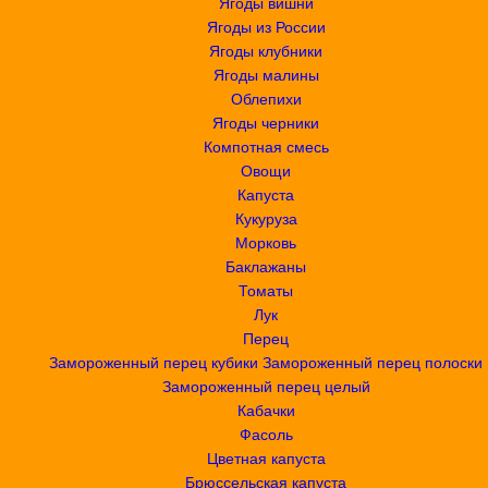
Ягоды вишни
Ягоды из России
Ягоды клубники
Ягоды малины
Облепихи
Ягоды черники
Компотная смесь
Овощи
Капуста
Кукуруза
Морковь
Баклажаны
Томаты
Лук
Перец
Замороженный перец кубики
Замороженный перец полоски
Замороженный перец целый
Кабачки
Фасоль
Цветная капуста
Брюссельская капуста